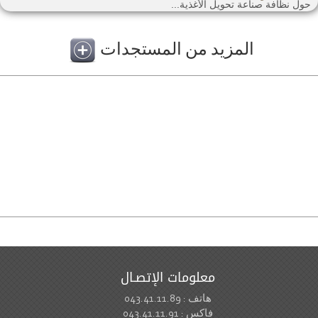
ول نظافة صناعة تحويل الأغذية...
المزيد من المستجدات
معلومات الإتصـال
هاتف : 043.41.11.89
فاكس : 043.41.11.91