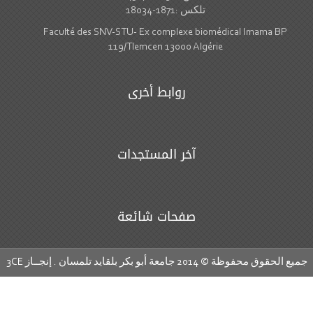
تلكس :1871-18034
Faculté des SNV-STU- Ex complexe biomédical Imama BP
119/Tlemcen 13000 Algérie
روابط أخرى
آخر المستجدات
صفحات شائعة
ع الحقوق محفوظة © 2014 جامعة أبو بكر بلقايد تلمسان . إنجــاز
3CE